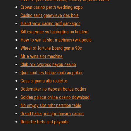
Crown casino perth wedding expo
Casino saint genevieve des bois
Island view casino golf packages
Kill everyone vs harrington on holdem
How to win at slot machines+wikipedia
Wheel of fortune board game 90s
Mr e wins slot machine
Club rox cypress bayou casino
Quel sont les bonne main au poker
Cosa si punta alla roulette
Oddsmaker no deposit bonus codes
Golden palace online casino download
No empty slot mbr partition table
Grand bahia principe bavaro casino
Roulette bets and payouts