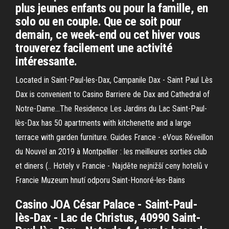
plus jeunes enfants ou pour la famille, en
solo ou en couple. Que ce soit pour
demain, ce week-end ou cet hiver vous
trouverez facilement une activité
intéressante.
Located in Saint-Paul-les-Dax, Campanile Dax - Saint Paul Lès
Dax is convenient to Casino Barriere de Dax and Cathedral of
Notre-Dame...The Residence Les Jardins du Lac Saint-Paul-
lès-Dax has 50 apartments with kitchenette and a large
terrace with garden furniture.
Guides France - eVous
Réveillon
du Nouvel an 2019 à Montpellier : les meilleures sorties club
et diners (..
Hotely v Francie - Najděte nejnižší ceny hotelů v
Francie
Muzeum hnutí odporu Saint-Honoré-les-Bains
Casino JOA César Palace - Saint-Paul-
lès-Dax - Lac de Christus, 40990 Saint-