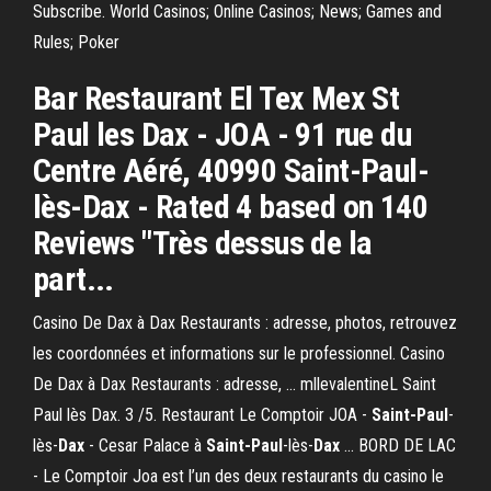
Subscribe. World Casinos; Online Casinos; News; Games and
Rules; Poker
Bar Restaurant El Tex Mex St
Paul les Dax - JOA - 91 rue du
Centre Aéré, 40990 Saint-Paul-
lès-Dax - Rated 4 based on 140
Reviews "Très dessus de la
part...
Casino De Dax à Dax Restaurants : adresse, photos, retrouvez
les coordonnées et informations sur le professionnel. Casino
De Dax à Dax Restaurants : adresse, ... mllevalentineL Saint
Paul lès Dax. 3 /5. Restaurant Le Comptoir JOA -
Saint-Paul
-
lès-
Dax
- Cesar Palace à
Saint-Paul
-lès-
Dax
... BORD DE LAC
- Le Comptoir Joa est l’un des deux restaurants du casino le