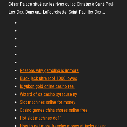
César Palace situé sur les rives du lac Christus à Saint-Paul-
Les-Dax. Dans un... LaFourchette. Saint-Paul-lès-Dax ...
Reasons why gambling is immoral
Black jack ultra roof 1000 lowes
Is yukon gold online casino real
Wizard of oz casino syracuse ny
Slot machines online for money
Casino games china shores online free
Hot slot machines dq11
How to get more freeplay money at jacks casino